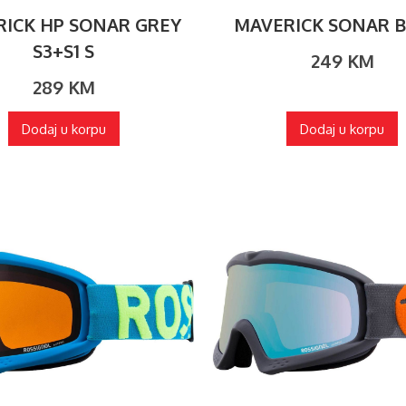
ICK HP SONAR GREY
MAVERICK SONAR 
S3+S1 S
249
KM
289
KM
Dodaj u korpu
Dodaj u korpu