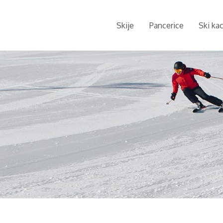
Skije
Pancerice
Ski ka