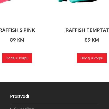
RAFFISH S PINK
RAFFISH TEMPTA
89
KM
89
KM
Dodaj u korpu
Dodaj u korpu
Proizvodi
Ski naočale