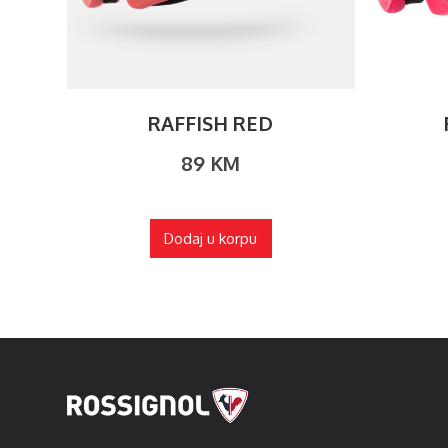
RAFFISH RED
89
KM
Dodaj u korpu