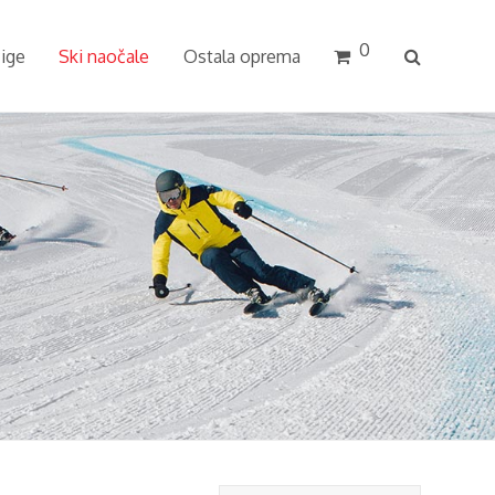
0
cige
Ski naočale
Ostala oprema