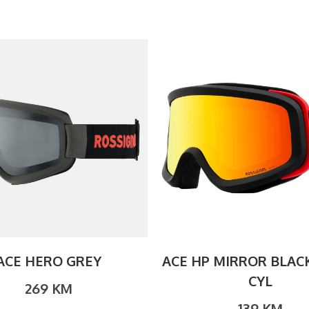
ACE HERO GREY
ACE HP MIRROR BLAC
CYL
269
KM
139
KM