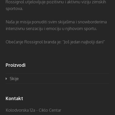
Rossignol utjelovljuje pozitivnu i aktivnu viziju zimskih
sportova.
Naša je misija ponuditi svim skijašima i snowborderima
intenzivnu senzaciju i emociju u njihovom sportu.
Obećanje Rossignol branda je: “Još jedan najbolji dan!”
Proizvodi
Skije
Kontakt
Kolodvorska 12a - Ciklo Centar